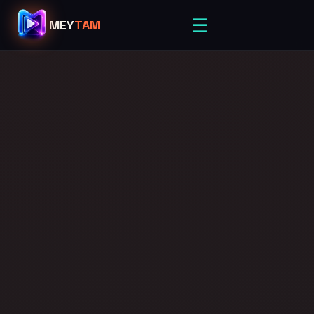
☰
MEY
TAM