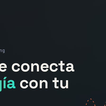
ng
ue conecta
ía
con tu