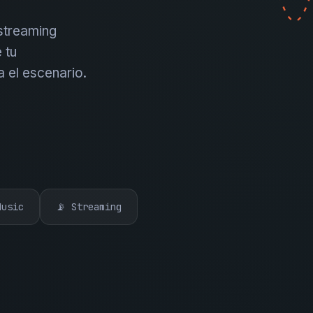
 streaming
 tu
a el escenario.
Music
📡 Streaming