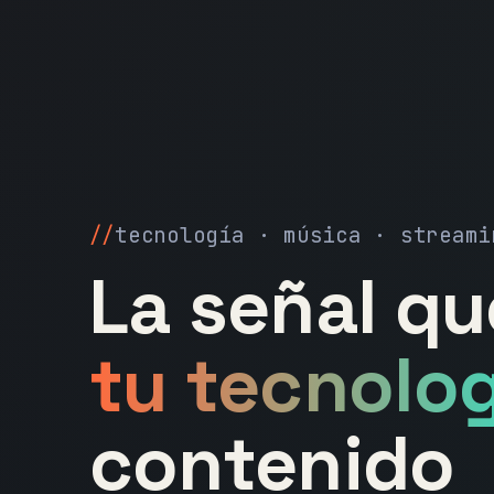
tecnología · música · streami
La señal q
tu tecnolog
contenido