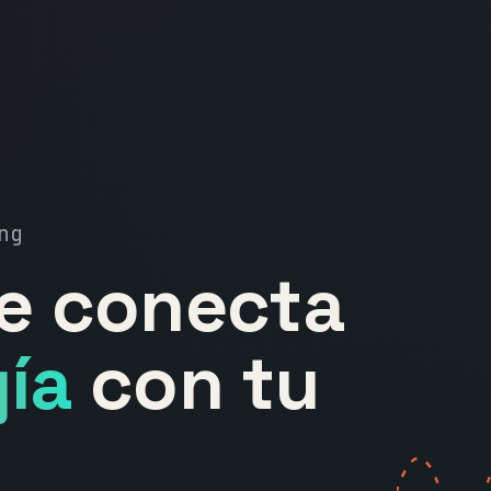
ng
ue conecta
ía
con tu