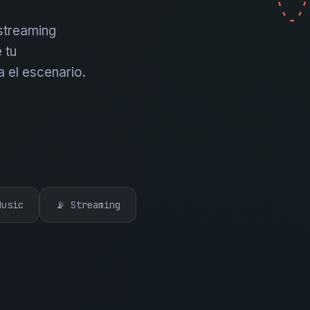
 streaming
 tu
a el escenario.
Music
📡 Streaming