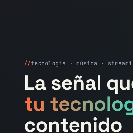
tecnología · música · streami
La señal q
tu tecnolog
contenido