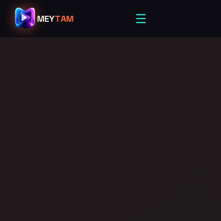
☰
MEY
TAM