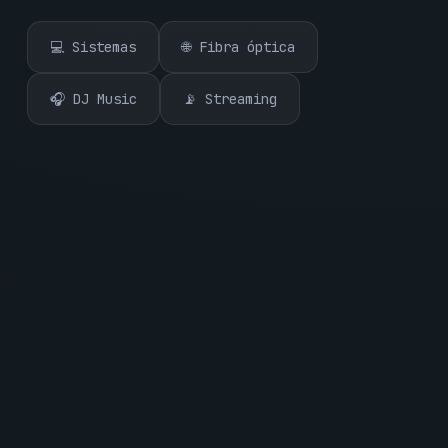
💻 Sistemas
🌐 Fibra óptica
🎧 DJ Music
📡 Streaming