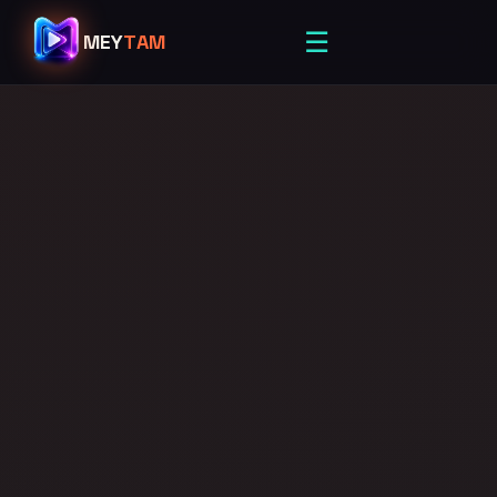
☰
MEY
TAM