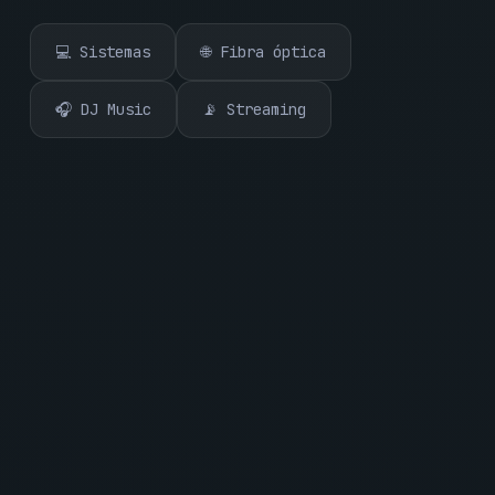
💻 Sistemas
🌐 Fibra óptica
🎧 DJ Music
📡 Streaming