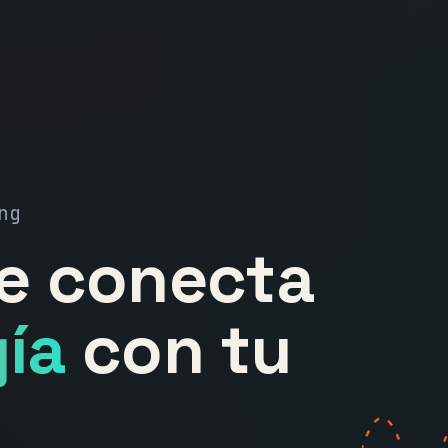
ng
ue conecta
ía
con tu