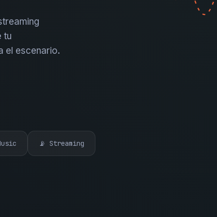
 streaming
 tu
a el escenario.
Music
📡 Streaming