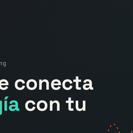
ng
ue conecta
ía
con tu