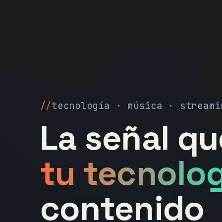
tecnología · música · streami
La señal q
tu tecnolog
contenido