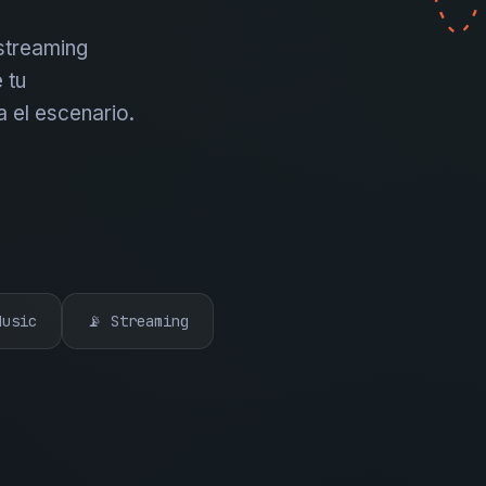
 streaming
 tu
a el escenario.
Music
📡 Streaming