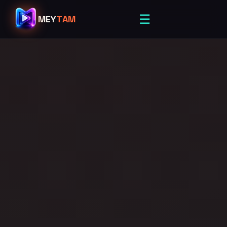
☰
MEY
TAM