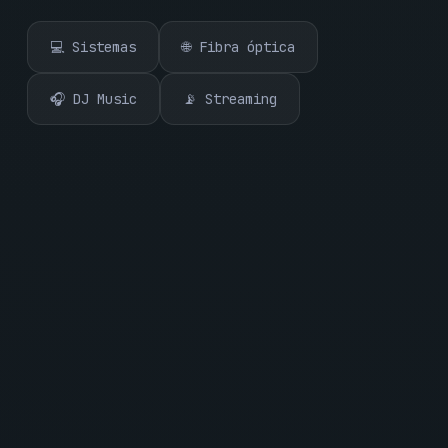
💻 Sistemas
🌐 Fibra óptica
🎧 DJ Music
📡 Streaming