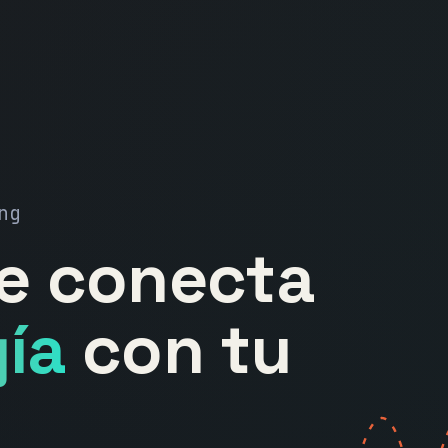
ng
ue conecta
ía
con tu