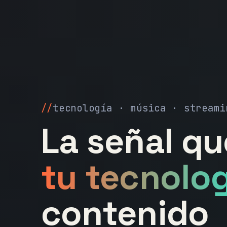
tecnología · música · streami
La señal q
tu tecnolog
contenido