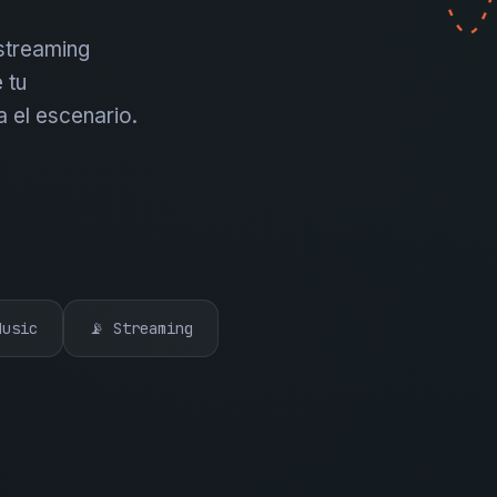
 streaming
 tu
a el escenario.
Music
📡 Streaming