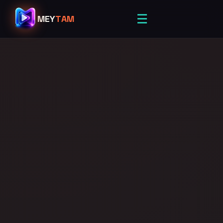
☰
MEY
TAM