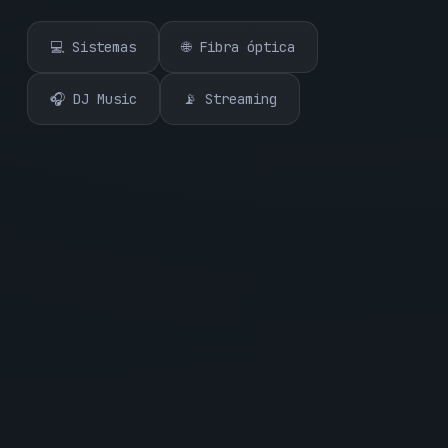
💻 Sistemas
🌐 Fibra óptica
🎧 DJ Music
📡 Streaming