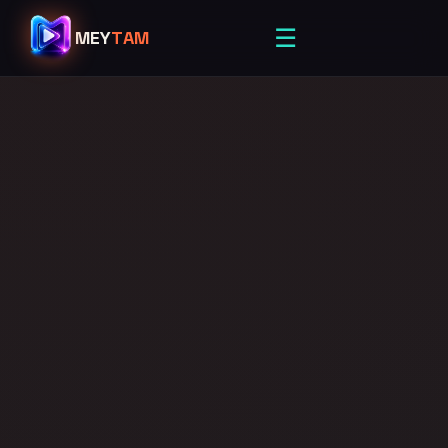
☰
MEY
TAM