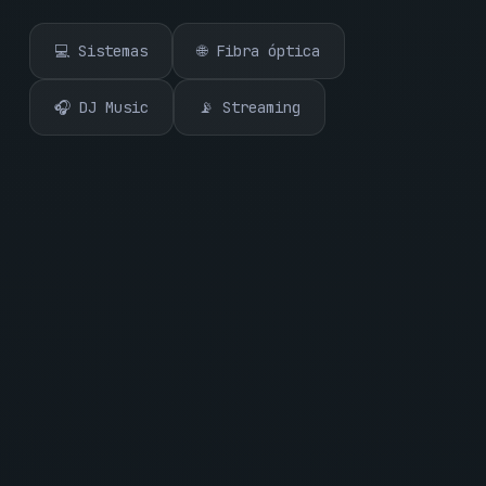
💻 Sistemas
🌐 Fibra óptica
🎧 DJ Music
📡 Streaming