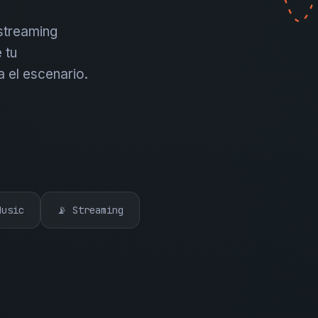
 streaming
 tu
a el escenario.
Music
📡 Streaming