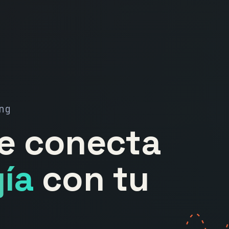
ng
ue conecta
ía
con tu