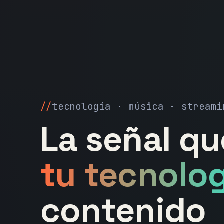
tecnología · música · streami
La señal q
tu tecnolog
contenido