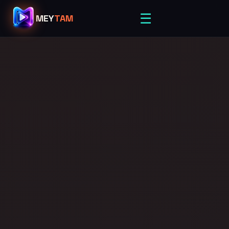
☰
MEY
TAM