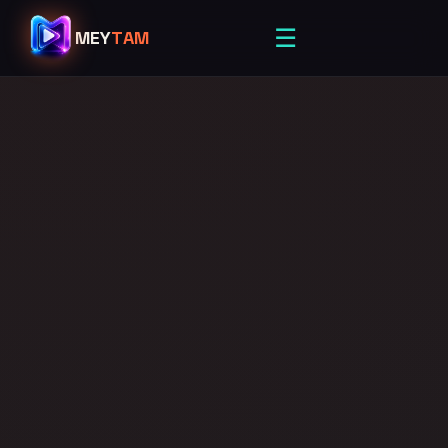
☰
MEY
TAM