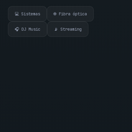
💻 Sistemas
🌐 Fibra óptica
🎧 DJ Music
📡 Streaming