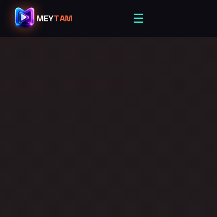
☰
MEY
TAM