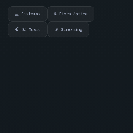
💻 Sistemas
🌐 Fibra óptica
🎧 DJ Music
📡 Streaming