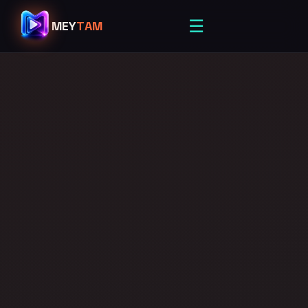
☰
MEY
TAM