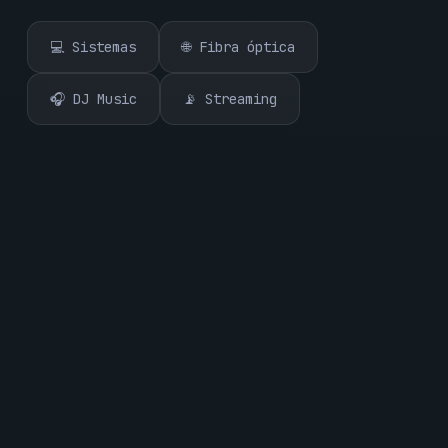
💻 Sistemas
🌐 Fibra óptica
🎧 DJ Music
📡 Streaming