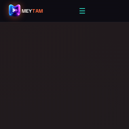
☰
MEY
TAM