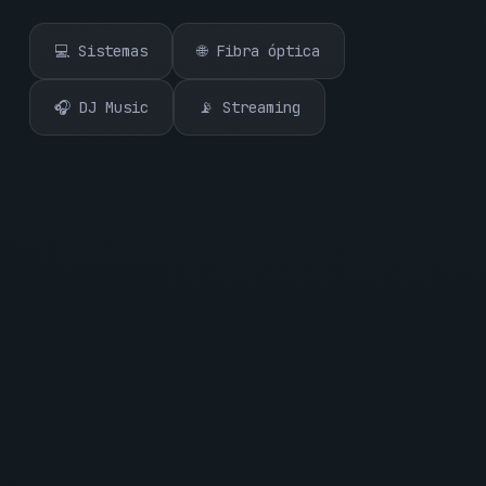
💻 Sistemas
🌐 Fibra óptica
🎧 DJ Music
📡 Streaming