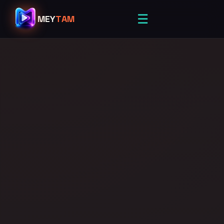
☰
MEY
TAM