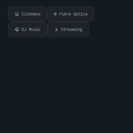
💻 Sistemas
🌐 Fibra óptica
🎧 DJ Music
📡 Streaming