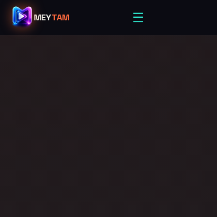
☰
MEY
TAM