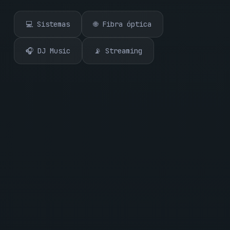
💻 Sistemas
🌐 Fibra óptica
🎧 DJ Music
📡 Streaming