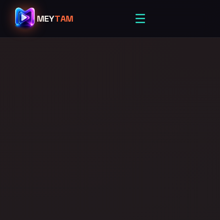
☰
MEY
TAM