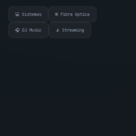
💻 Sistemas
🌐 Fibra óptica
🎧 DJ Music
📡 Streaming