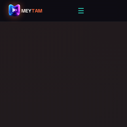
☰
MEY
TAM