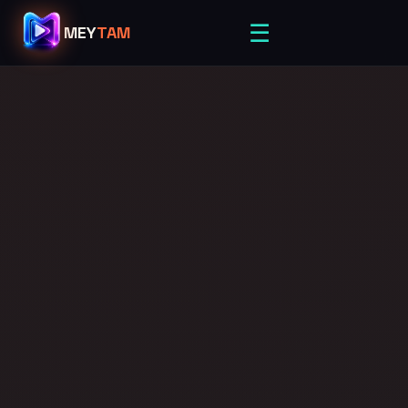
☰
MEY
TAM