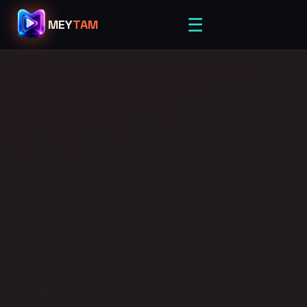
☰
MEY
TAM