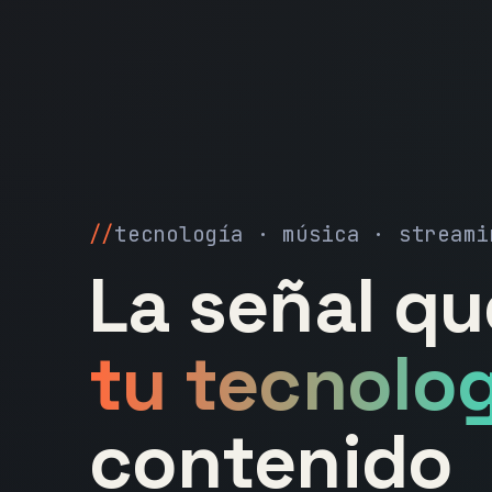
tecnología · música · streami
La señal q
tu tecnolog
contenido