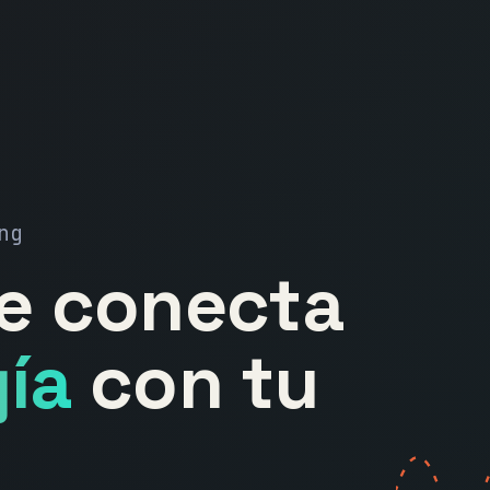
ng
ue conecta
ía
con tu