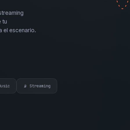
 streaming
 tu
a el escenario.
Music
📡 Streaming