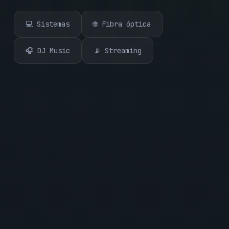
💻 Sistemas
🌐 Fibra óptica
🎧 DJ Music
📡 Streaming