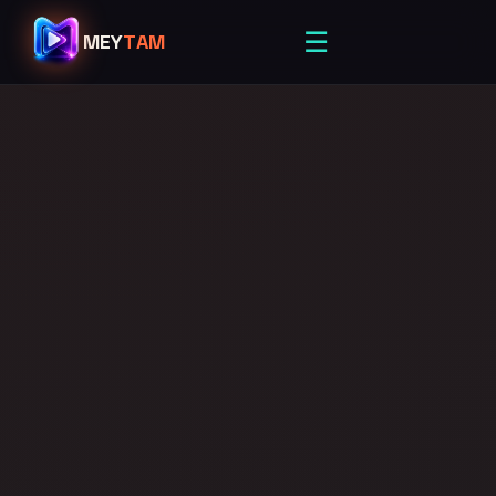
☰
MEY
TAM