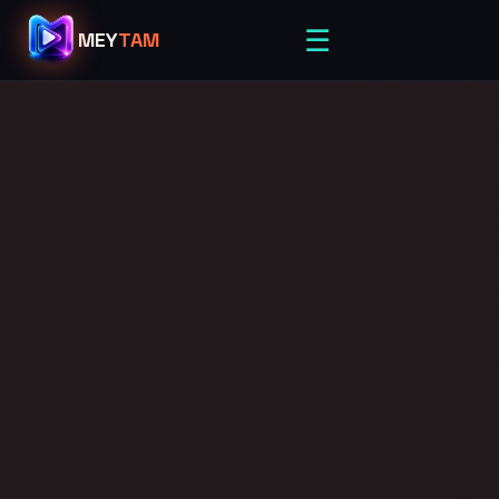
☰
MEY
TAM