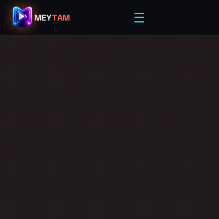
☰
MEY
TAM