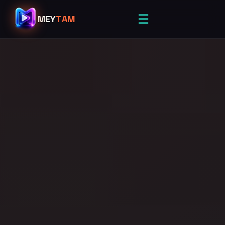
☰
MEY
TAM