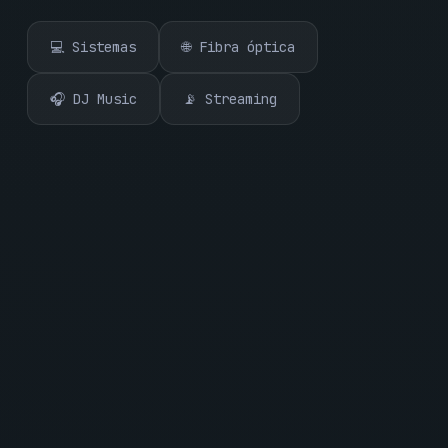
💻 Sistemas
🌐 Fibra óptica
🎧 DJ Music
📡 Streaming