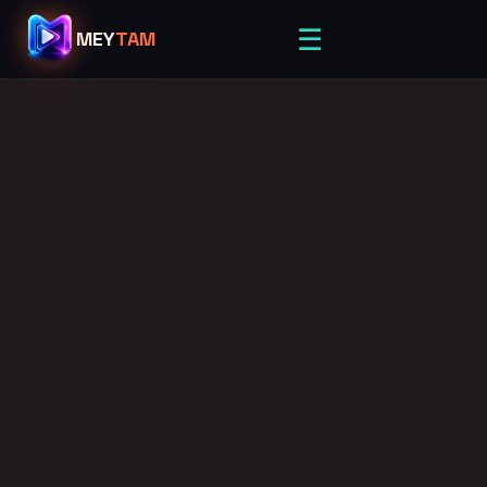
☰
MEY
TAM