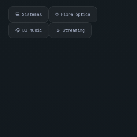
💻 Sistemas
🌐 Fibra óptica
🎧 DJ Music
📡 Streaming