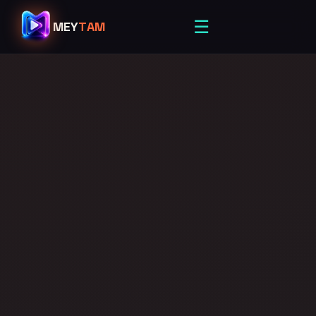
☰
MEY
TAM