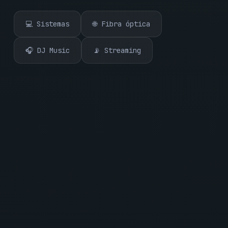
💻 Sistemas
🌐 Fibra óptica
🎧 DJ Music
📡 Streaming