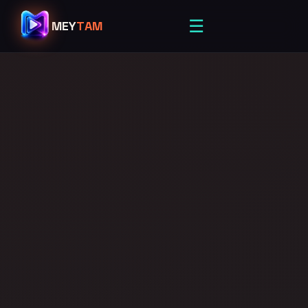
☰
MEY
TAM