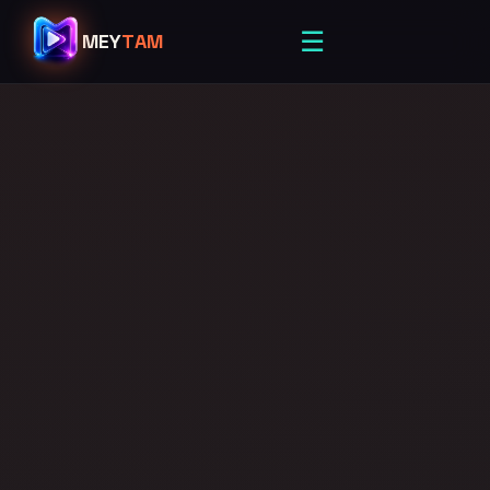
☰
MEY
TAM