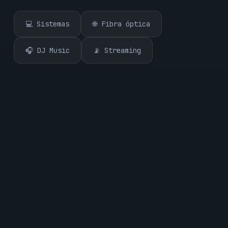
💻 Sistemas
🌐 Fibra óptica
🎧 DJ Music
📡 Streaming