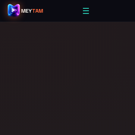
☰
MEY
TAM