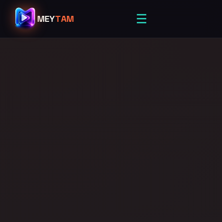
☰
MEY
TAM