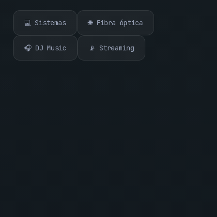
💻 Sistemas
🌐 Fibra óptica
🎧 DJ Music
📡 Streaming