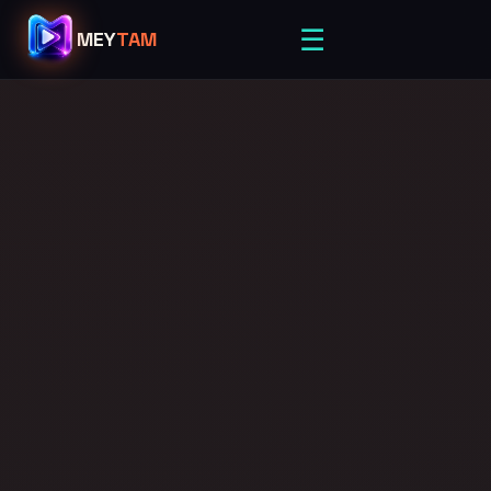
☰
MEY
TAM