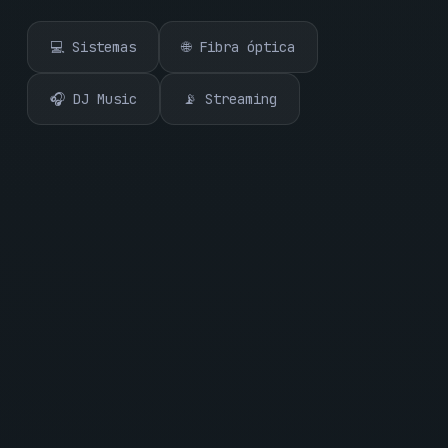
💻 Sistemas
🌐 Fibra óptica
🎧 DJ Music
📡 Streaming