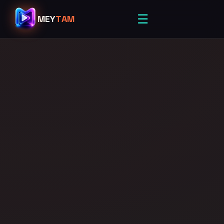
☰
MEY
TAM