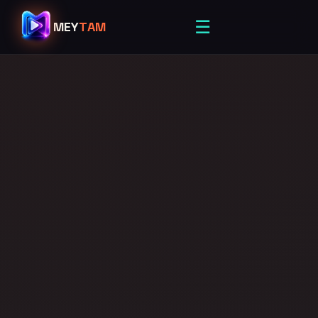
☰
MEY
TAM