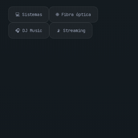
💻 Sistemas
🌐 Fibra óptica
🎧 DJ Music
📡 Streaming