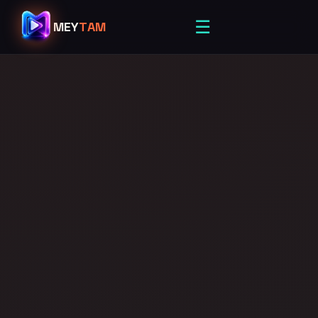
☰
MEY
TAM