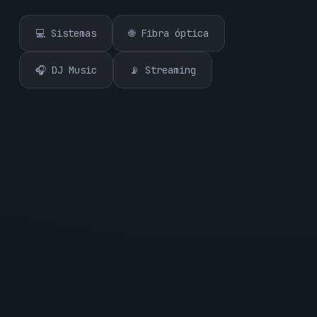
💻 Sistemas
🌐 Fibra óptica
🎧 DJ Music
📡 Streaming