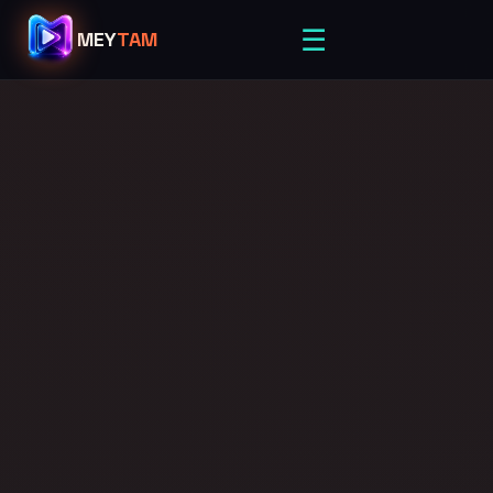
☰
MEY
TAM