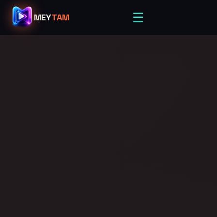
☰
MEY
TAM