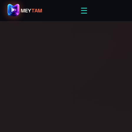
☰
MEY
TAM