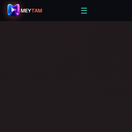
☰
MEY
TAM