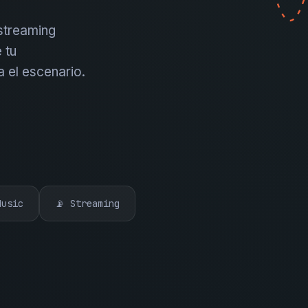
 streaming
 tu
a el escenario.
Music
📡 Streaming