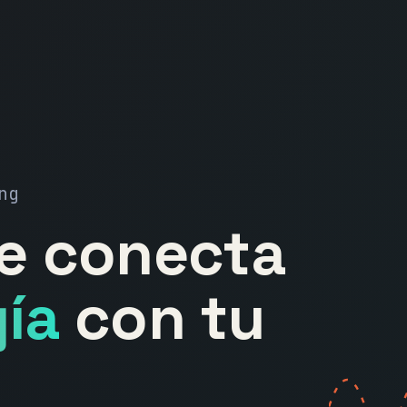
ng
ue conecta
ía
con tu