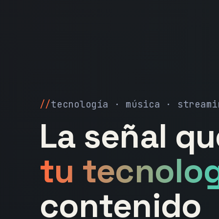
tecnología · música · streami
La señal q
tu tecnolog
contenido