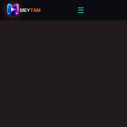
☰
MEY
TAM