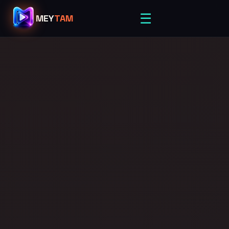
☰
MEY
TAM