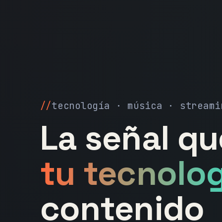
tecnología · música · streami
La señal q
tu tecnolog
contenido