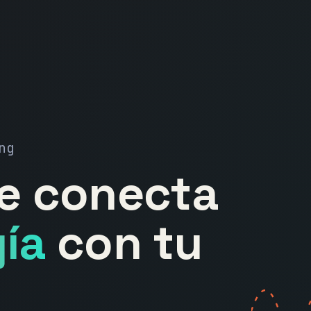
ng
ue conecta
ía
con tu