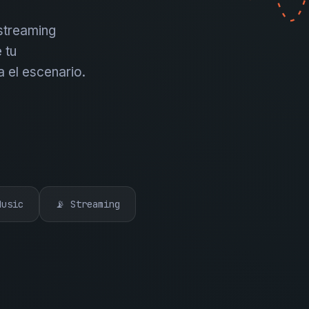
 streaming
 tu
a el escenario.
Music
📡 Streaming