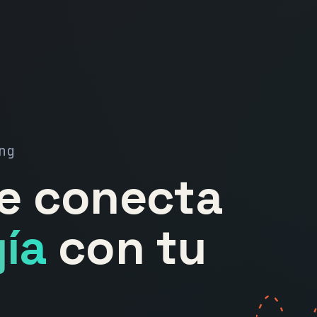
ng
ue conecta
ía
con tu