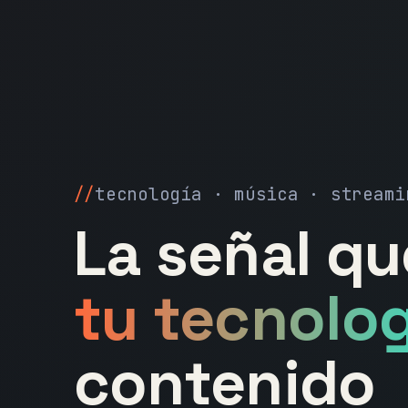
tecnología · música · streami
La señal q
tu tecnolog
contenido