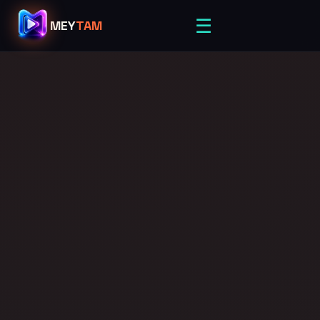
☰
MEY
TAM