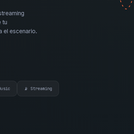
 streaming
 tu
a el escenario.
Music
📡 Streaming