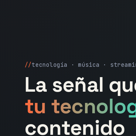
tecnología · música · streami
La señal q
tu tecnolog
contenido