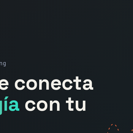
ng
ue conecta
ía
con tu