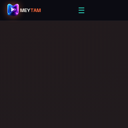
☰
MEY
TAM